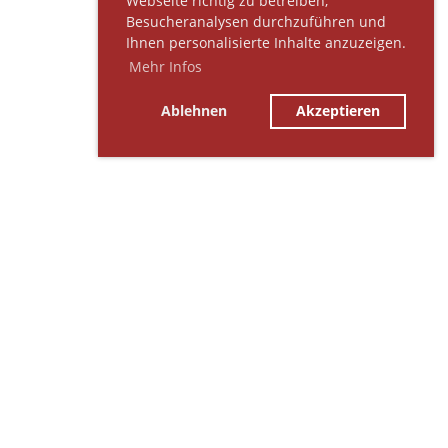
Webseite richtig zu betreiben,
Besucheranalysen durchzuführen und
Ihnen personalisierte Inhalte anzuzeigen.
Mehr Infos
Ablehnen
Akzeptieren
© Vogelsberger Generationennetzwerk
/Nachbarschaftsfamilie e. V.
Erstellt mit ClubDesk Vereinssoftware